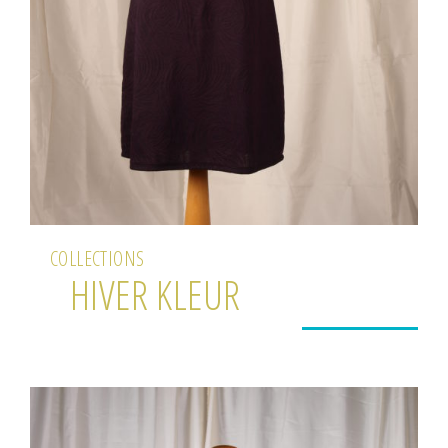
COLLECTIONS
HIVER KLEUR