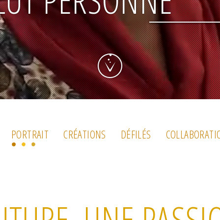
LUT PERSONNE
PORTRAIT
CRÉATIONS
DÉFILÉS
COLLABORATI
UTURE, UNE PASSI