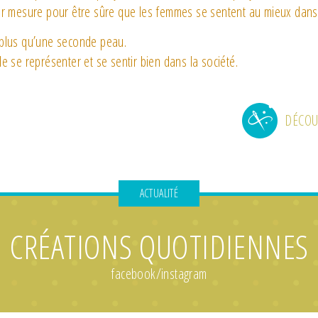
ur mesure pour être sûre que les femmes se sentent au mieux dans
 plus qu’une seconde peau.
e se représenter et se sentir bien dans la société.
DÉCOU
ACTUALITÉ
CRÉATIONS QUOTIDIENNES
facebook/instagram