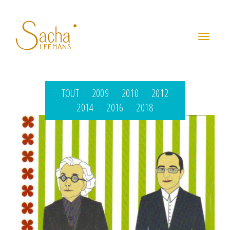
Toggle
navigati
TOUT
2009
2010
2012
2014
2016
2018