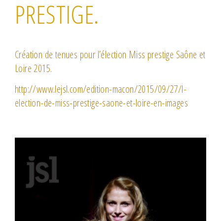
PRESTIGE.
Création de tenues pour l’élection Miss prestige Saône et
Loire 2015.
http://www.lejsl.com/edition-macon/2015/09/27/l-
election-de-miss-prestige-saone-et-loire-en-images